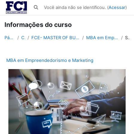
Ir para o conteúdo principal
Você ainda não se identificou. (
Acessar
)
Alternar entrada de pesquisa
Informações do curso
Página inicial
Cursos
FCE- MASTER OF BUSINESS ADMINISTRATION - MBA 560H
MBA em Empreendedorismo e Marketing
Sumário
MBA em Empreendedorismo e Marketing