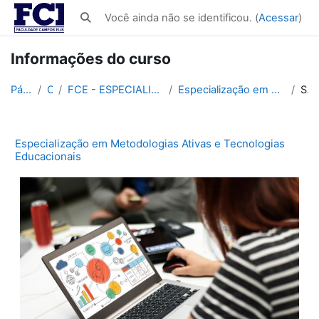
Ir para o conteúdo principal
Você ainda não se identificou. (
Acessar
)
Alternar entrada de pesquisa
Informações do curso
Página inicial
Cursos
FCE - ESPECIALIZAÇÃO LATO SENSU EM EDUCAÇÃO 560h
Especialização em Metodologias Ativas e Tecnologias Educacionais
Sumário
Especialização em Metodologias Ativas e Tecnologias
Educacionais