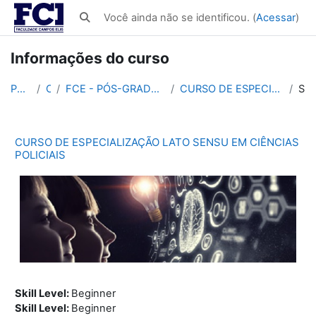
Ir para o conteúdo principal
Você ainda não se identificou. (
Acessar
)
Alternar entrada de pesquisa
Informações do curso
Página inicial
Cursos
FCE - PÓS-GRADUAÇÃO EM SEGURANÇA PÚBLICA 450h e 560h
CURSO DE ESPECIALIZAÇÃO LATO SENSU EM CIÊNCIAS POLICIAIS
Sumário
CURSO DE ESPECIALIZAÇÃO LATO SENSU EM CIÊNCIAS
POLICIAIS
Skill Level
:
Beginner
Skill Level
:
Beginner