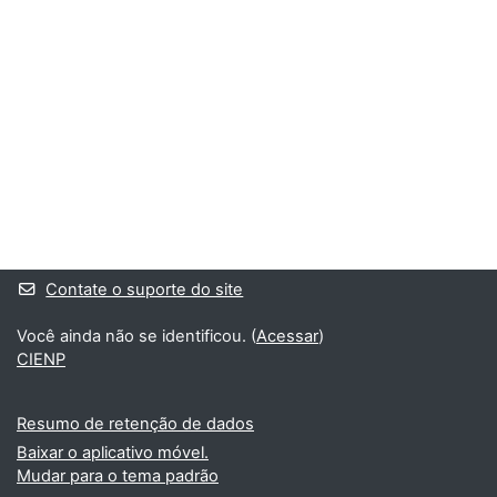
Blocos
Blocos suplementares
Contate o suporte do site
Você ainda não se identificou. (
Acessar
)
CIENP
Resumo de retenção de dados
Baixar o aplicativo móvel.
Mudar para o tema padrão