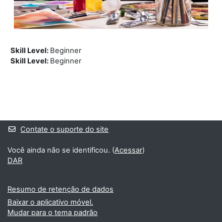
Skill Level
:
Beginner
Skill Level
:
Beginner
Blocos
Blocos suplementares
Contate o suporte do site
Você ainda não se identificou. (
Acessar
)
DAR
Resumo de retenção de dados
Baixar o aplicativo móvel.
Mudar para o tema padrão