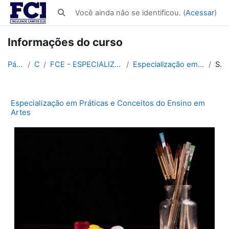
Ir para o conteúdo principal
Você ainda não se identificou. (
Acessar
)
Alternar entrada de pesquisa
Informações do curso
Página inicial
Cursos
FCE - ESPECIALIZAÇÃO LATO SENSU EM EDUCAÇÃO 560h
Especialização em Práticas e Conceitos do Ensino em Artes
Sumário
Especialização em Práticas e Conceitos do Ensino em
Artes