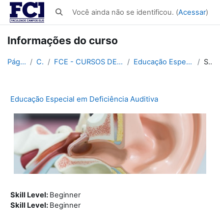
Ir para o conteúdo principal
Você ainda não se identificou. (
Acessar
)
Alternar entrada de pesquisa
Informações do curso
Página inicial
Cursos
FCE - CURSOS DE APERFEIÇOAMENTOS - 180h
Educação Especial em Deficiência Auditiva
Sumário
Educação Especial em Deficiência Auditiva
Skill Level
:
Beginner
Skill Level
:
Beginner