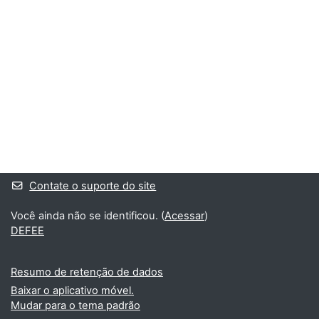
Blocos
Blocos suplementares
Contate o suporte do site
Você ainda não se identificou. (
Acessar
)
DEFEE
Resumo de retenção de dados
Baixar o aplicativo móvel.
Mudar para o tema padrão