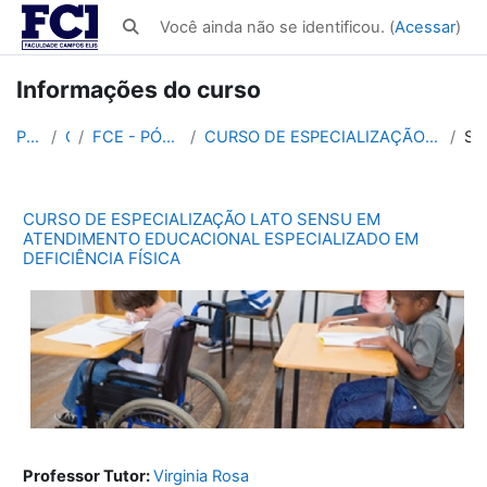
Ir para o conteúdo principal
Você ainda não se identificou. (
Acessar
)
Alternar entrada de pesquisa
Informações do curso
Página inicial
Cursos
FCE - PÓS-GRADUAÇÃO EM EDUCAÇÃO - 600h
CURSO DE ESPECIALIZAÇÃO LATO SENSU EM ATENDIMENTO EDUCACIONAL ESPECIALIZADO EM DEFICIÊNCIA FÍSICA
Sumári
CURSO DE ESPECIALIZAÇÃO LATO SENSU EM
ATENDIMENTO EDUCACIONAL ESPECIALIZADO EM
DEFICIÊNCIA FÍSICA
Professor Tutor:
Virginia Rosa