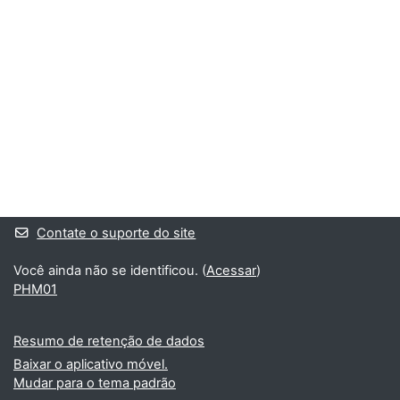
Blocos
Blocos suplementares
Contate o suporte do site
Você ainda não se identificou. (
Acessar
)
PHM01
Resumo de retenção de dados
Baixar o aplicativo móvel.
Mudar para o tema padrão