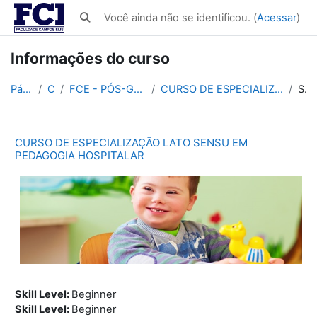
Ir para o conteúdo principal
Você ainda não se identificou. (
Acessar
)
Alternar entrada de pesquisa
Informações do curso
Página inicial
Cursos
FCE - PÓS-GRADUAÇÃO EM EDUCAÇÃO 450h
CURSO DE ESPECIALIZAÇÃO LATO SENSU EM PEDAGOGIA HOSPITALAR
Sumário
CURSO DE ESPECIALIZAÇÃO LATO SENSU EM
PEDAGOGIA HOSPITALAR
Skill Level
:
Beginner
Skill Level
:
Beginner