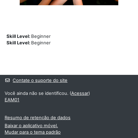
Skill Level
:
Beginner
Skill Level
:
Beginner
Blocos
Blocos suplementares
Contate o suporte do site
Você ainda não se identificou. (
Acessar
)
EAM01
Resumo de retenção de dados
Baixar o aplicativo móvel.
Mudar para o tema padrão