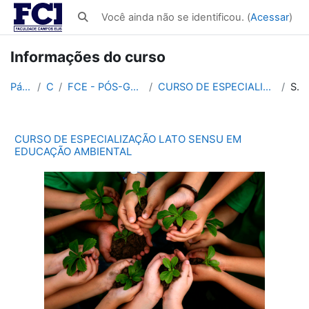
Ir para o conteúdo principal
Você ainda não se identificou. (
Acessar
)
Alternar entrada de pesquisa
Informações do curso
Página inicial
Cursos
FCE - PÓS-GRADUAÇÃO EM EDUCAÇÃO 450h
CURSO DE ESPECIALIZAÇÃO LATO SENSU EM EDUCAÇÃO AMBIENTAL
Sumário
CURSO DE ESPECIALIZAÇÃO LATO SENSU EM
EDUCAÇÃO AMBIENTAL