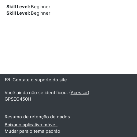
Skill Level
:
Beginner
Skill Level
:
Beginner
Blocos
Blocos suplementares
Contate o suporte do site
Você ainda não se identificou. (
Acessar
)
GPSEG450H
Resumo de retenção de dados
Baixar o aplicativo móvel.
Mudar para o tema padrão