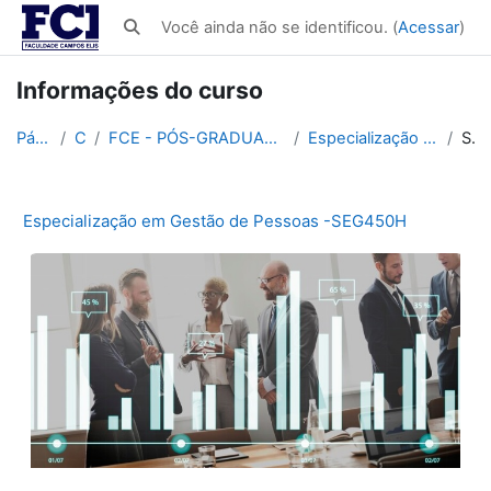
Ir para o conteúdo principal
Você ainda não se identificou. (
Acessar
)
Alternar entrada de pesquisa
Informações do curso
Página inicial
Cursos
FCE - PÓS-GRADUAÇÃO EM SEGURANÇA PÚBLICA 450h e 560h
Especialização em Gestão de Pessoas -SEG450H
Sumário
Especialização em Gestão de Pessoas -SEG450H