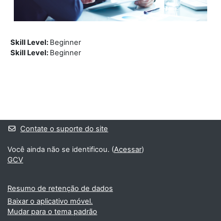
Skill Level
:
Beginner
Skill Level
:
Beginner
Blocos
Blocos suplementares
Contate o suporte do site
Você ainda não se identificou. (
Acessar
)
GCV
Resumo de retenção de dados
Baixar o aplicativo móvel.
Mudar para o tema padrão