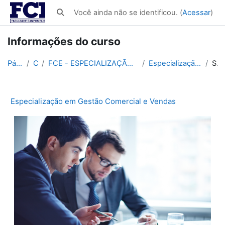
Ir para o conteúdo principal
Você ainda não se identificou. (
Acessar
)
Alternar entrada de pesquisa
Informações do curso
Página inicial
Cursos
FCE - ESPECIALIZAÇÃO EM ADMINISTRAÇÃO, FINANÇAS E NEGÓCIOS 560h
Especialização em Gestão Comercial e Vendas
Sumário
Especialização em Gestão Comercial e Vendas