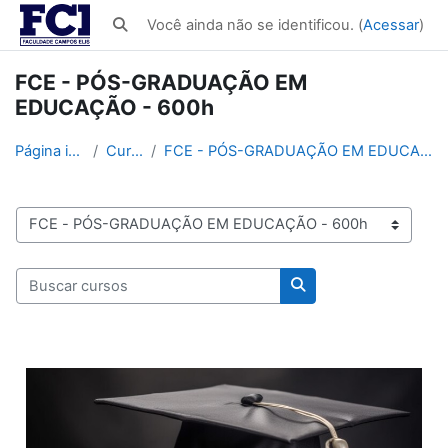
Ir para o conteúdo principal
Você ainda não se identificou. (
Acessar
)
Alternar entrada de pesquisa
FCE - PÓS-GRADUAÇÃO EM
EDUCAÇÃO - 600h
Página inicial
Cursos
FCE - PÓS-GRADUAÇÃO EM EDUCAÇÃO - 600h
Categorias de Cursos
Buscar cursos
Buscar cursos